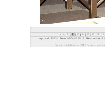
«
|
<
|
21
|
22
|
23
|
24
|
25
|
26
|
27
|
28
Appareil:
E-510 |
Date:
02/06/08 15:17 |
Résolution:
64
Nombre total d'images:
298
| Dernière mise à 