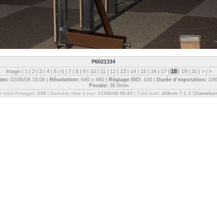
P6021334
Image |
1
|
2
|
3
|
4
|
5
|
6
|
7
|
8
|
9
|
10
|
11
|
12
|
13
|
14
|
15
|
16
|
17
|
18
|
19
|
20
|
>
|
»
ate:
02/06/08 15:06 |
Résolution:
640 x 480 |
Réglage ISO:
100 |
Durée d'exposition:
1/8
Focale:
36.0mm
 total d'images:
298
| Dernière mise à jour:
17/06/08 06:43
| Créé avec
JAlbum 7.1
&
Chameleo