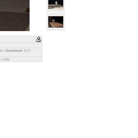
0s |
Ouverture:
5.3 |
n
|
Aide