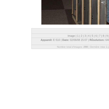
Image |
1
|
2
|
3
|
4
|
5
|
6
|
7
|
8
|
9
Appareil:
E-510 |
Date:
02/06/08 15:07 |
Résolution:
64
Nombre total d'images:
298
| Dernière mise à 