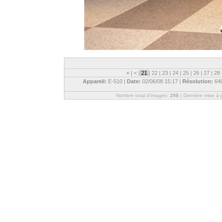
«
|
<
|
21
|
22
|
23
|
24
|
25
|
26
|
27
|
28
Appareil:
E-510 |
Date:
02/06/08 15:17 |
Résolution:
64
Nombre total d'images:
298
| Dernière mise à 