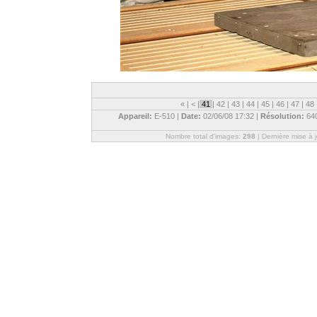
«
|
<
|
41
|
42
|
43
|
44
|
45
|
46
|
47
|
48
Appareil:
E-510 |
Date:
02/06/08 17:32 |
Résolution:
64
Nombre total d'images:
298
| Dernière mise à 