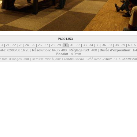
P6021353
|
<
|
21
|
22
|
23
|
24
|
25
|
26
|
27
|
28
|
29
|
30
|
31
|
32
|
33
|
34
|
35
|
36
|
37
|
38
|
39
|
40
|
>
ate:
02/06/08 16:26 |
Résolution:
640 x 480 |
Réglage ISO:
400 |
Durée d'exposition:
1/4
Focale:
14.0mm
 total d'images:
298
| Dernière mise à jour:
17/06/08 06:43
| Créé avec
JAlbum 7.1
&
Chameleo