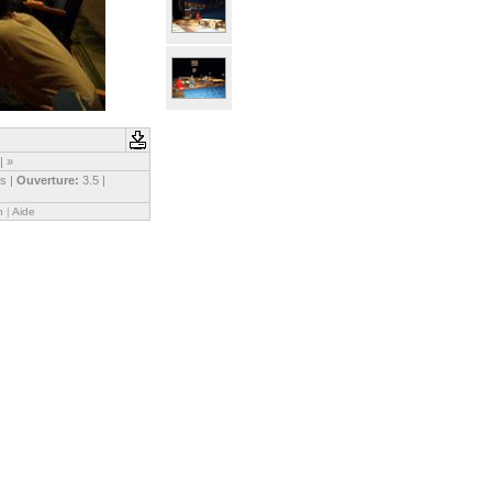
|
»
s |
Ouverture:
3.5 |
n
|
Aide