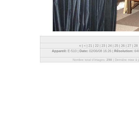
«
|
<
|
21
|
22
|
23
|
24
|
25
|
26
|
27
|
28
Appareil:
E-510 |
Date:
02/06/08 16:26 |
Résolution:
64
Nombre total d'images:
298
| Dernière mise à 