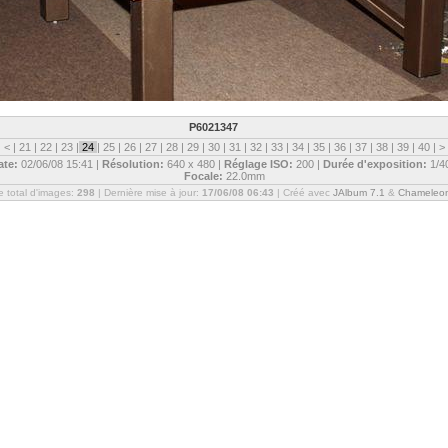
P6021347
|
<
|
21
|
22
|
23
|
24
|
25
|
26
|
27
|
28
|
29
|
30
|
31
|
32
|
33
|
34
|
35
|
36
|
37
|
38
|
39
|
40
|
>
ate:
02/06/08 15:41 |
Résolution:
640 x 480 |
Réglage ISO:
200 |
Durée d'exposition:
1/4
Focale:
22.0mm
 total d'images:
298
| Dernière mise à jour:
17/06/08 06:43
| Créé avec
JAlbum 7.1
&
Chameleo