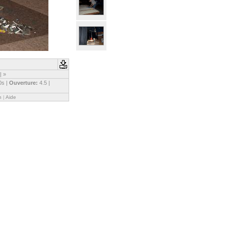
|
»
0s |
Ouverture:
4.5 |
n
|
Aide