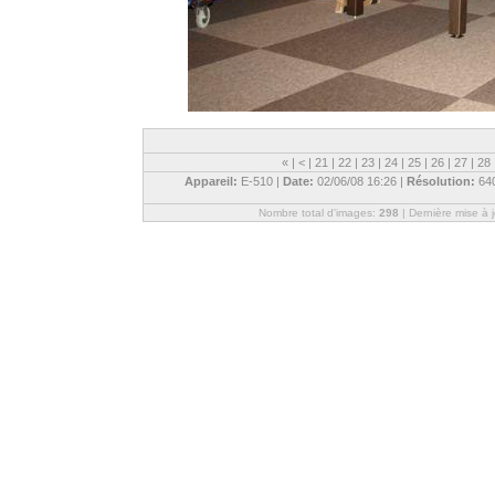
«
|
<
|
21
|
22
|
23
|
24
|
25
|
26
|
27
|
28
Appareil:
E-510 |
Date:
02/06/08 16:26 |
Résolution:
64
Nombre total d'images:
298
| Dernière mise à 