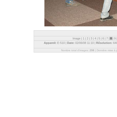
Image |
1
|
2
|
3
|
4
|
5
|
6
|
7
|
8
|
9
Appareil:
E-510 |
Date:
02/06/08 11:10 |
Résolution:
64
Nombre total d'images:
298
| Dernière mise à 