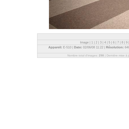
Image |
1
|
2
|
3
|
4
|
5
|
6
|
7
|
8
|
9
Appareil:
E-510 |
Date:
02/06/08 11:22 |
Résolution:
64
Nombre total d'images:
298
| Dernière mise à 