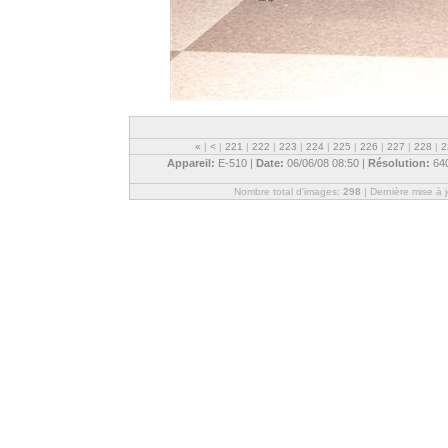
«
|
<
|
221
|
222
|
223
|
224
|
225
|
226
|
227
|
228
|
2
Appareil:
E-510 |
Date:
06/06/08 08:50 |
Résolution:
64
Nombre total d'images:
298
| Dernière mise à 