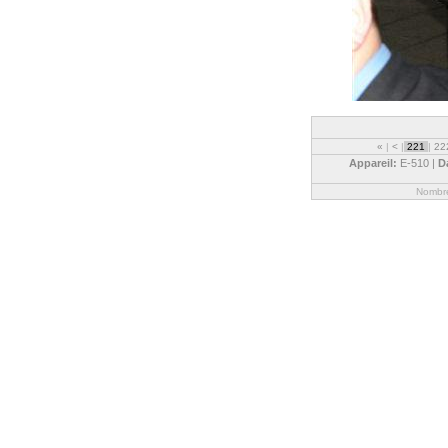
«
|
<
|
221
|
22
Appareil:
E-510 |
D
Nombre