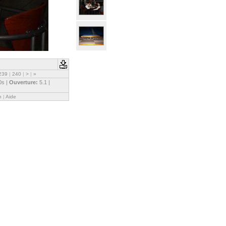
239
|
240
|
>
|
»
0s |
Ouverture:
5.1 |
n
|
Aide