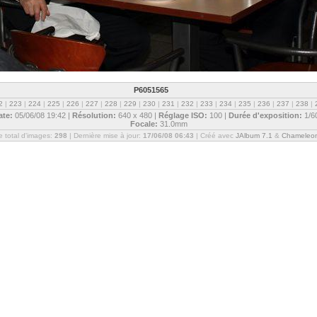
P6051565
2
|
223
|
224
|
225
|
226
|
227
|
228
|
229
|
230
|
231
|
232
|
233
|
234
|
235
|
236
|
237
|
238
|
ate:
05/06/08 19:42 |
Résolution:
640 x 480 |
Réglage ISO:
100 |
Durée d'exposition:
1/6
Focale:
31.0mm
 total d'images:
298
| Dernière mise à jour:
17/06/08 06:43
| Créé avec
JAlbum 7.1
&
Chameleo