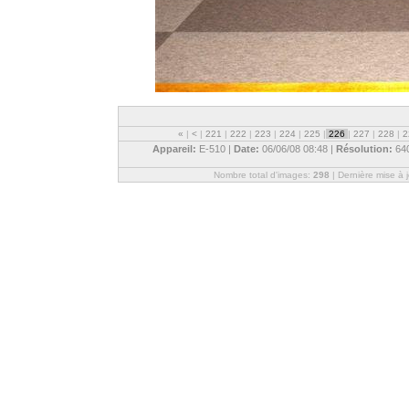
«
|
<
|
221
|
222
|
223
|
224
|
225
|
226
|
227
|
228
|
2
Appareil:
E-510 |
Date:
06/06/08 08:48 |
Résolution:
64
Nombre total d'images:
298
| Dernière mise à 