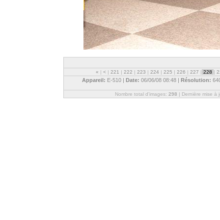
«
|
<
|
221
|
222
|
223
|
224
|
225
|
226
|
227
|
228
|
2
Appareil:
E-510 |
Date:
06/06/08 08:48 |
Résolution:
64
Nombre total d'images:
298
| Dernière mise à 