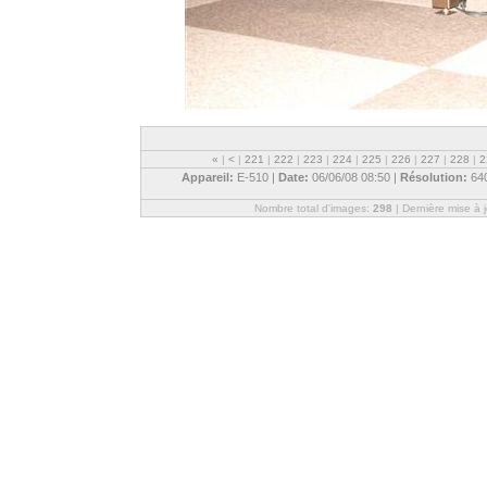
«
|
<
|
221
|
222
|
223
|
224
|
225
|
226
|
227
|
228
|
2
Appareil:
E-510 |
Date:
06/06/08 08:50 |
Résolution:
64
Nombre total d'images:
298
| Dernière mise à 