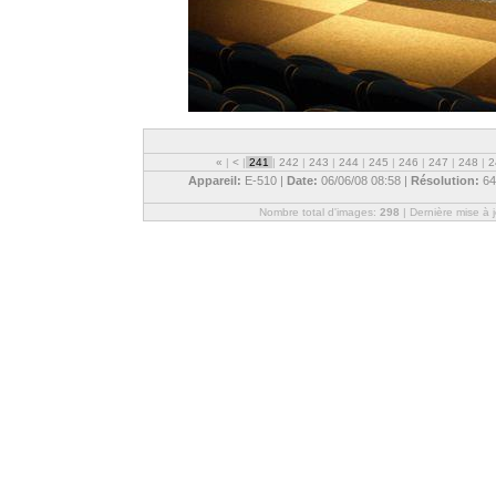
«
|
<
|
241
|
242
|
243
|
244
|
245
|
246
|
247
|
248
|
2
Appareil:
E-510 |
Date:
06/06/08 08:58 |
Résolution:
64
Nombre total d'images:
298
| Dernière mise à 