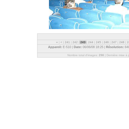
«
|
<
|
241
|
242
|
243
|
244
|
245
|
246
|
247
|
248
|
2
Appareil:
E-510 |
Date:
06/06/08 18:25 |
Résolution:
64
Nombre total d'images:
298
| Dernière mise à 