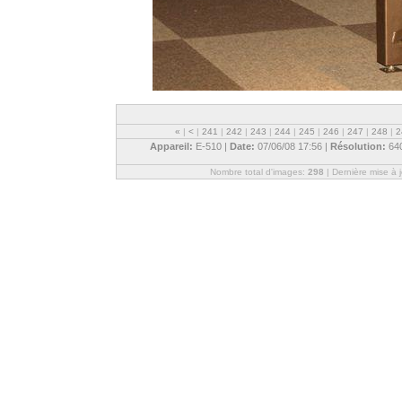
«
|
<
|
241
|
242
|
243
|
244
|
245
|
246
|
247
|
248
|
2
Appareil:
E-510 |
Date:
07/06/08 17:56 |
Résolution:
64
Nombre total d'images:
298
| Dernière mise à 