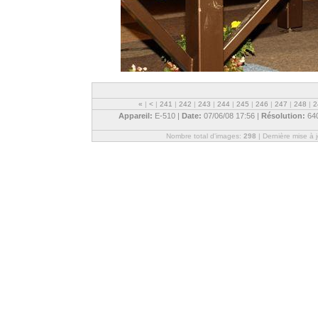
«
|
<
|
241
|
242
|
243
|
244
|
245
|
246
|
247
|
248
|
2
Appareil:
E-510 |
Date:
07/06/08 17:56 |
Résolution:
64
Nombre total d'images:
298
| Dernière mise à 