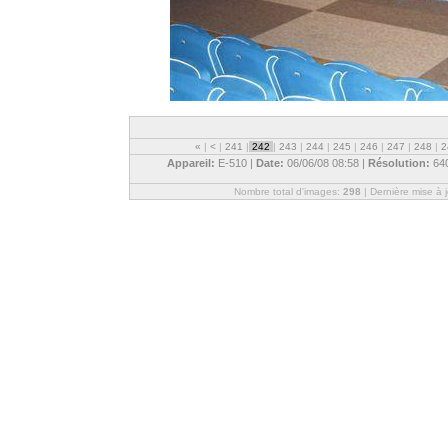
«
|
<
|
241
|
242
|
243
|
244
|
245
|
246
|
247
|
248
|
2
Appareil:
E-510 |
Date:
06/06/08 08:58 |
Résolution:
64
Nombre total d'images:
298
| Dernière mise à 