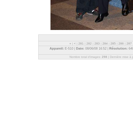
«
|
<
|
281
|
282
|
283
|
284
|
285
|
286
|
287
Appareil:
E-510 |
Date:
08/06/08 16:52 |
Résolution:
64
Nombre total d'images:
298
| Dernière mise à 