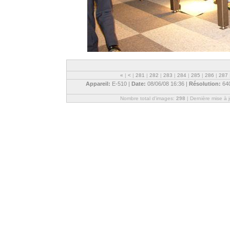
«
|
<
|
281
|
282
|
283
|
284
|
285
|
286
|
287
Appareil:
E-510 |
Date:
08/06/08 16:36 |
Résolution:
64
Nombre total d'images:
298
| Dernière mise à 