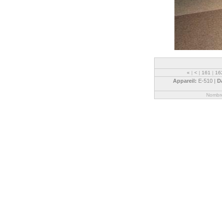
«
|
<
|
161
|
16
Appareil:
E-510 |
D
Nombre