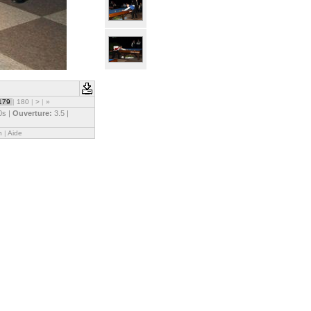
179
|
180
|
>
|
»
0s |
Ouverture:
3.5 |
n
|
Aide