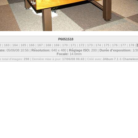
P6051518
2
|
163
|
164
|
165
|
166
|
167
|
168
|
169
|
170
|
171
|
172
|
173
|
174
|
175
|
176
|
177
|
178
|
ate:
05/06/08 10:56 |
Résolution:
640 x 480 |
Réglage ISO:
200 |
Durée d'exposition:
1/3
Focale:
14.0mm
 total d'images:
298
| Dernière mise à jour:
17/06/08 06:43
| Créé avec
JAlbum 7.1
&
Chameleo