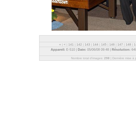
«
|
<
|
141
|
142
|
143
|
144
|
145
|
146
|
147
|
148
|
1
Appareil:
E-510 |
Date:
05/06/08 09:48 |
Résolution:
64
Nombre total d'images:
298
| Dernière mise à 