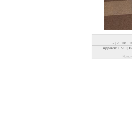
«
|
<
|
101
|
1
Appareil:
E-510 |
D
Nombre