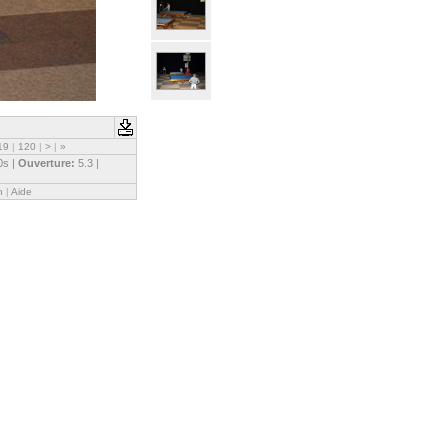
19
|
120
|
>
|
»
0s |
Ouverture:
5.3 |
n
|
Aide