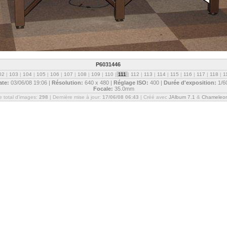
P6031446
02
|
103
|
104
|
105
|
106
|
107
|
108
|
109
|
110
|
111
|
112
|
113
|
114
|
115
|
116
|
117
|
118
|
1
ate:
03/06/08 19:06 |
Résolution:
640 x 480 |
Réglage ISO:
400 |
Durée d'exposition:
1/6
Focale:
35.0mm
 total d'images:
298
| Dernière mise à jour:
17/06/08 06:43
| Créé avec
JAlbum 7.1
&
Chameleo