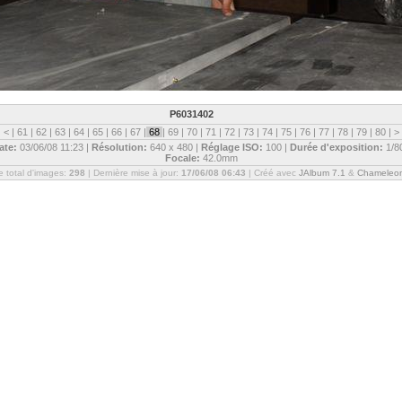
P6031402
|
<
|
61
|
62
|
63
|
64
|
65
|
66
|
67
|
68
|
69
|
70
|
71
|
72
|
73
|
74
|
75
|
76
|
77
|
78
|
79
|
80
|
>
ate:
03/06/08 11:23 |
Résolution:
640 x 480 |
Réglage ISO:
100 |
Durée d'exposition:
1/8
Focale:
42.0mm
 total d'images:
298
| Dernière mise à jour:
17/06/08 06:43
| Créé avec
JAlbum 7.1
&
Chameleo