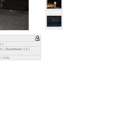
|
»
0s |
Ouverture:
5.6 |
n
|
Aide