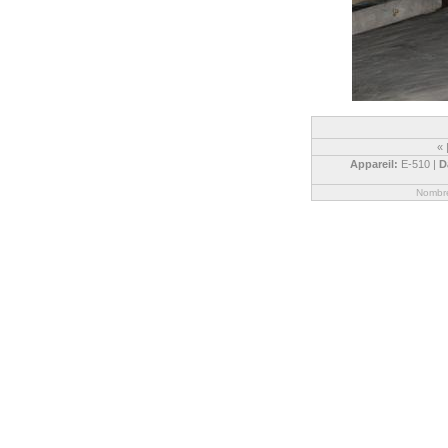
«
Appareil:
E-510 |
D
Nombre